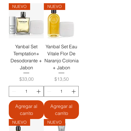
NUEVO
NUEVO
Yanbal Set
Yanbal Set Eau
Temptation+
Vitale Flor De
Desodorante +
Naranjo Colonia
Jabon
+ Jabon
Precio
Precio
$33,00
$13,50
Agregar al
Agregar al
carrito
carrito
NUEVO
NUEVO