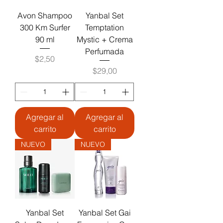
Avon Shampoo
Yanbal Set
300 Km Surfer
Temptation
90 ml
Mystic + Crema
Perfumada
Precio
$2,50
Precio
$29,00
Agregar al
Agregar al
carrito
carrito
NUEVO
NUEVO
Yanbal Set
Yanbal Set Gai