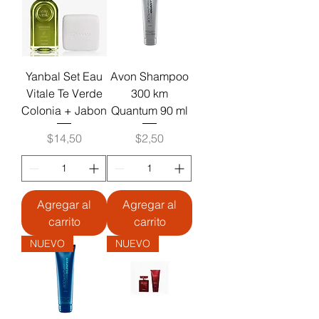
Yanbal Set Eau
Avon Shampoo
Vitale Te Verde
300 km
Colonia + Jabon
Quantum 90 ml
Precio
Precio
$14,50
$2,50
Agregar al
Agregar al
carrito
carrito
NUEVO
NUEVO