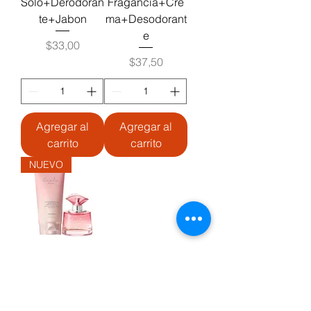
Solo+Derodoran
Fragancia+Cre
te+Jabon
ma+Desodorant
e
Precio
$33,00
Precio
$37,50
Agregar al
Agregar al
carrito
carrito
NUEVO
Yanbal Set Cielo
En Rosa
Fragancia+Cre
ma