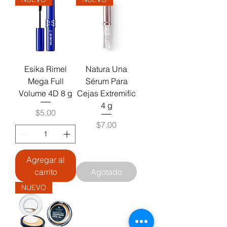
Esika Rimel
Natura Una
Mega Full
Sérum Para
Volume 4D 8 g
Cejas Extremific
4 g
Precio
$5,00
Precio
$7,00
Agregar al
carrito
Agotado
NUEVO