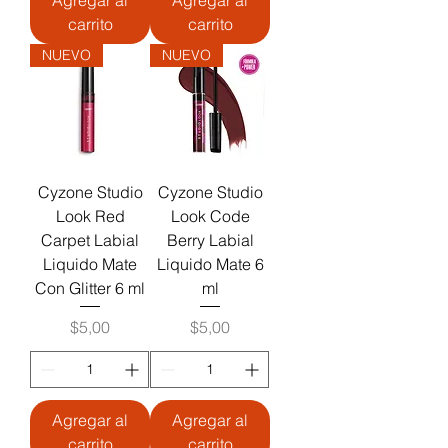
carrito
carrito
NUEVO
NUEVO
Cyzone Studio
Cyzone Studio
Look Red
Look Code
Carpet Labial
Berry Labial
Liquido Mate
Liquido Mate 6
Con Glitter 6 ml
ml
Precio
Precio
$5,00
$5,00
Agregar al
Agregar al
carrito
carrito