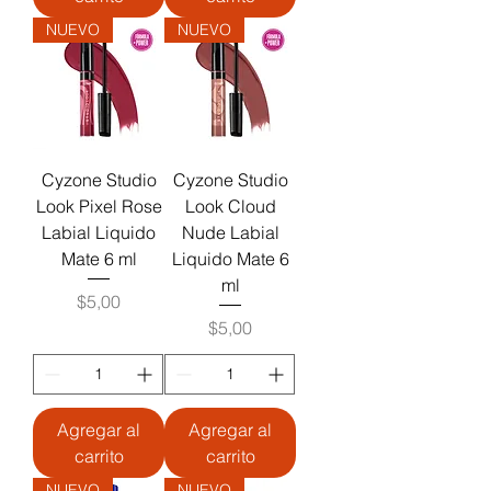
NUEVO
NUEVO
Cyzone Studio
Cyzone Studio
Look Pixel Rose
Look Cloud
Labial Liquido
Nude Labial
Mate 6 ml
Liquido Mate 6
ml
Precio
$5,00
Precio
$5,00
Agregar al
Agregar al
carrito
carrito
NUEVO
NUEVO