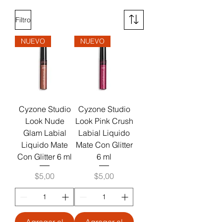
Filtro
NUEVO
NUEVO
Cyzone Studio
Cyzone Studio
Look Nude
Look Pink Crush
Glam Labial
Labial Liquido
Liquido Mate
Mate Con Glitter
Con Glitter 6 ml
6 ml
Precio
Precio
$5,00
$5,00
Agregar al
Agregar al