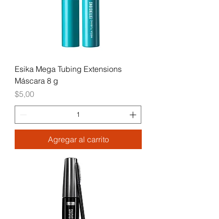
Esika Mega Tubing Extensions
Máscara 8 g
Precio
$5,00
Agregar al carrito