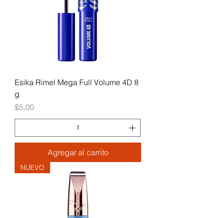
Esika Rimel Mega Full Volume 4D 8
g
Precio
$5,00
Agregar al carrito
NUEVO