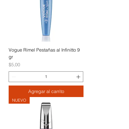
Vogue Rimel Pestañas al Infinitto 9
gr
Precio
$5,00
Agregar al carrito
NUEVO