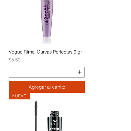
Vogue Rimel Curvas Perfectas 9 gr
Precio
$5,50
Agregar al carrito
NUEVO