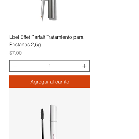
Lbel Effet Parfait Tratamiento para
Pestañas 2,5g
Precio
$7,00
Agregar al carrito