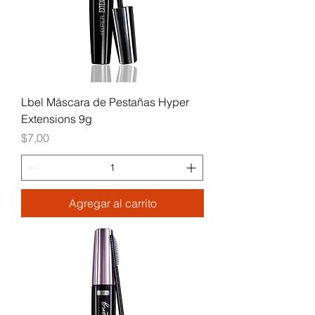
Lbel Máscara de Pestañas Hyper
Extensions 9g
Precio
$7,00
Agregar al carrito