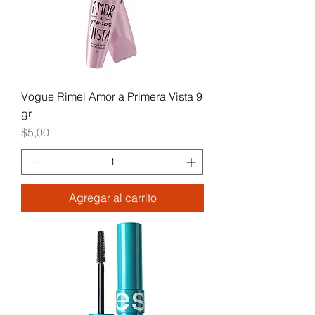
Vogue Rimel Amor a Primera Vista 9
gr
Precio
$5,00
Agregar al carrito