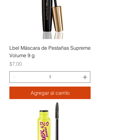
Lbel Máscara de Pestañas Supreme
Volume 9 g
Precio
$7,00
Agregar al carrito