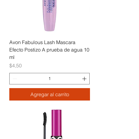
Avon Fabulous Lash Mascara
Efecto Postizo A prueba de agua 10
ml
Precio
$4,50
Agregar al carrito