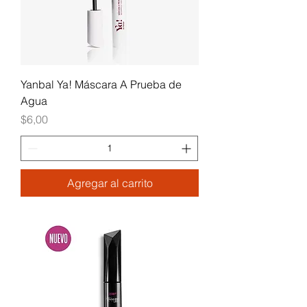
Yanbal Ya! Máscara A Prueba de
Agua
Precio
$6,00
Agregar al carrito