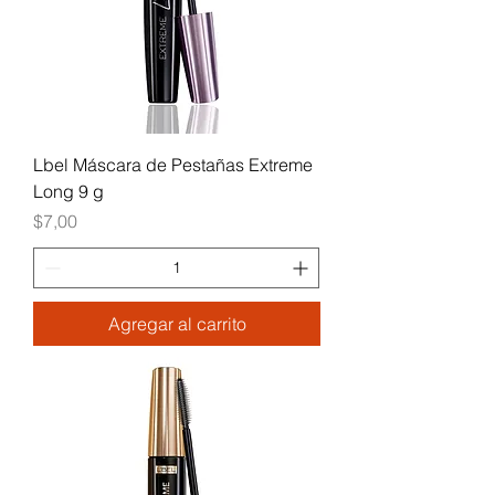
Lbel Máscara de Pestañas Extreme
Long 9 g
Precio
$7,00
Agregar al carrito