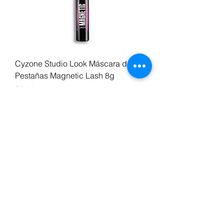
Cyzone Studio Look Máscara de
Pestañas Magnetic Lash 8g
Precio
$5,00
Agregar al carrito